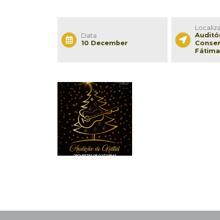
Localiz
Auditó
Data
10 December
Conser
Fátim