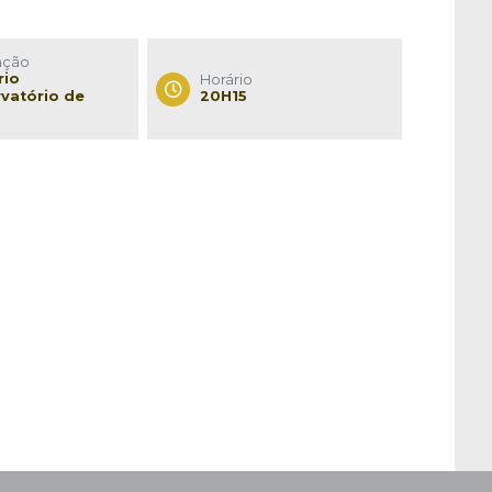
ação
rio
Horário
vatório de
20H15
a