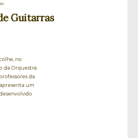
as
de Guitarras
colhe, no
o da Orquestra
professores da
 apresenta um
 desenvolvido