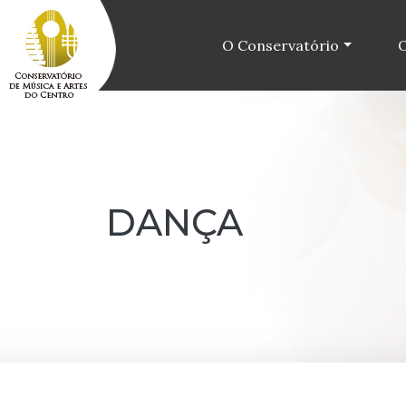
O Conservatório
O
DANÇA