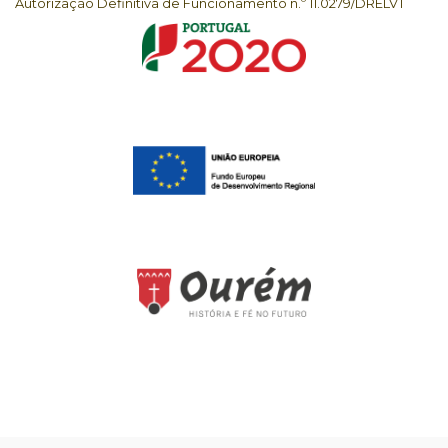
Autorização Definitiva de Funcionamento n.º 11.0279/DRELVT