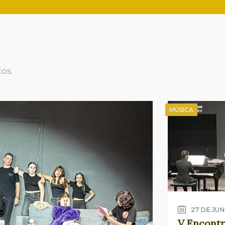
tos
MÚSICA
27 DE JUN
V Encontr