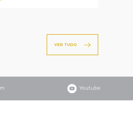
VER TUDO
am
Youtube