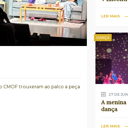
LER MAIS
DANÇA
 do CMOF trouxeram ao palco a peça
27 DE JUN
A menina 
dança
LER MAIS